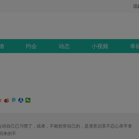
话
婚
约会
动态
小视频
幸
告诉自己已习惯了，或者，不敢拆穿自己的，是潜意识里不忍心亲手拿
回来的不