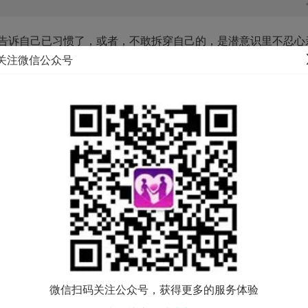
告诉自己已习惯了，或者，不敢拆穿自己的，是潜意识里不忍心
关注微信公众号
久。要回来的不是他，而是你自己。 于是你决定重新照镜子。换
一下，今天是新的一天，加油！吃营养早餐，跑六十分钟步，做
划做一点具体的事，如立志每天做运动；进修外语；背包远行；当
。洗心革面，把原本投放在他身上的精力，或者叫做爱——转化
再造，蜕变新生动能，才能真正学会爱好自己，关照别人。平衡
多或少是自招的结果。执迷在情伤的能量是单向和纠缠的，无底
。爱，在劳损的条件下，不可能持续发展，只会早衰。 爱的意
守护这神圣的意义，别让它垮倒，甚至因爱成害。 两个人在一
互相磨合，才有开花的机缘。爱的具体体现是生活，不能只停留
。爱是能在生活的细节上共融和照应，追求被爱的满足时，同时
探戈，爱自己，关怀他人，喜于分享，爱的能量才能延续和发展
微信扫码关注公众号，获得更多的服务体验
，千万别勉强，不如回归一个人。两个人很好，一个人可能更好