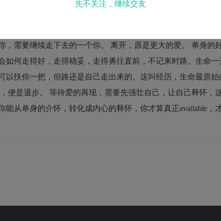
先不关注，继续交友
开，独立地面对自己的一切，再没有借口或依赖让你浪费青春，
相情愿，任性或盲目去爱，你要对自己诚实，欢迎独立。再纠缠下
你，需要继续走下去的一个你。 离开，原是更大的爱。 单身的
会如何走得好，走得稳妥，走得勇往直前，不记来时路。生命一
可以扶你一把，但路还是自己走出来的。这叫经历，生命最原始
长，便是退步。 等待爱的再现，需要先强壮自己，让自己释怀，
从单身的介怀，转化成内心的释怀，你才算真正available，