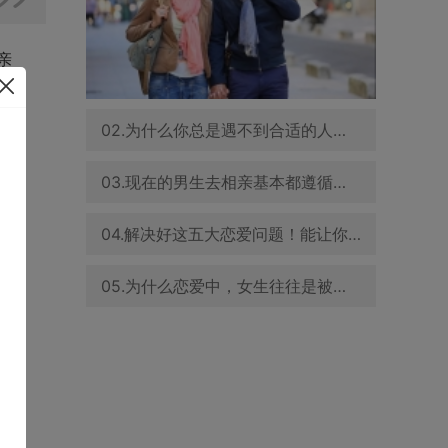
亲
个新
个
02.为什么你总是遇不到合适的人脱单？
恤孤
03.现在的男生去相亲基本都遵循一个333原则
。
的
04.解决好这五大恋爱问题！能让你的感情更长久！
深渊
义，
05.为什么恋爱中，女生往往是被动的那一个？
起是
在
也
，
，当