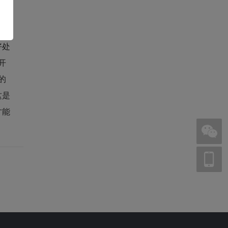
制
好处
开
的
这是
才能