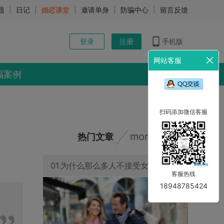
题
|
日记
|
婚恋课堂
|
邀请单身
|
防骗中心
|
留言反馈
登录
注册
手机版
网站客服
福案例
扫码添加微信客服
more
热门文章
01.为什么那么多人不接受女大男小？女大男小真的不能在一起吗？
客服热线
18948785424