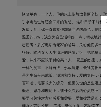
恢复单身，一个人。你的床上依然放着两个枕，你
手拿走他也许还会回来的遐想。 这种日子不能长
发型，穿上你一直喜欢他却嫌弃过的颜色，咧嘴笑
温柔的SPA，决定为自己活得好一点，积极地计
志愿者；多打电话给老家的爸妈，关心他们多一点
很好。转移女人天生澎湃的感情记忆，把能量回转
爱，从来不应限于付给某个人。 爱里的伤害，或
一样的沉重，不能自拔，形成病态，最终劳损自己
是为生命带来成长、滋润和支持；爱的责任，便是
否和谐，需要很大的缘分，但更关键的是生活上能
概念、思考和理论上，或什么玄妙的心灵感应症状
要学习关注对方的感受和需要。爱和被爱是互动的
细水才可以长流。 不能生活的关系，不能爱下去